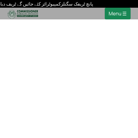
صب ہوں گے پانچ ٹریفک سگنلزکمپیوٹرائز کئے جائیں گے ٹریف دباو
Menu ☰